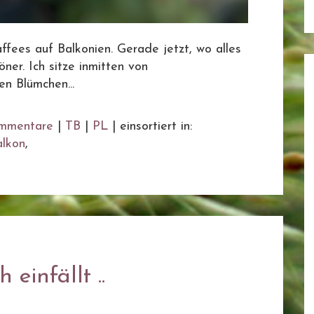
fees auf Balkonien. Gerade jetzt, wo alles
ner. Ich sitze inmitten von
n Blümchen...
mmentare
|
TB
|
PL
|
einsortiert in:
alkon
,
einfällt ..