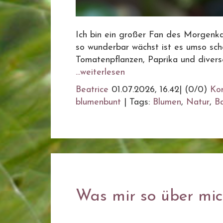
Ich bin ein großer Fan des Morgenkaf
so wunderbar wächst ist es umso schö
Tomatenpflanzen, Paprika und diverse
...weiterlesen
Beatrice
01.07.2026, 16.42
|
(0/0)
Ko
blumenbunt
|
Tags:
Blumen
,
Natur
,
B
Was mir so über mich 