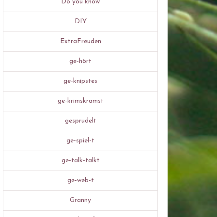
Do you know
DIY
ExtraFreuden
ge-hört
ge-knipstes
ge-krimskramst
gesprudelt
ge-spiel-t
ge-talk-talkt
ge-web-t
Granny