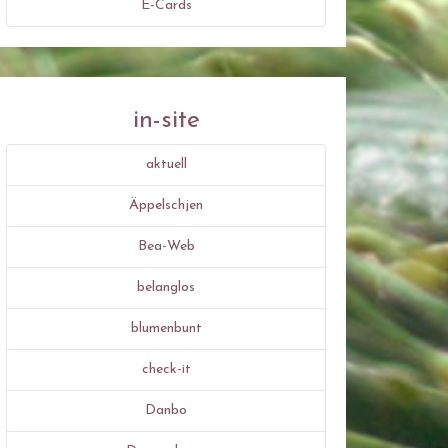
E-Cards
in-site
aktuell
Äppelschjen
Bea-Web
belanglos
blumenbunt
check-it
Danbo