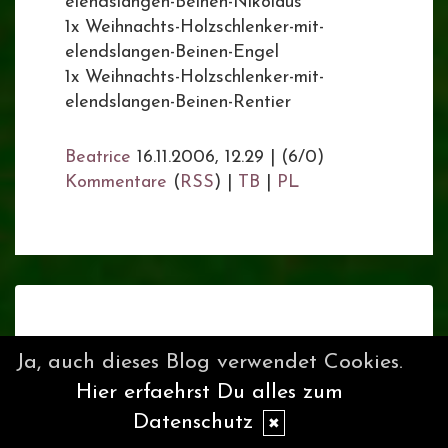
elendslangen-Beinen-Nikolaus
1x Weihnachts-Holzschlenker-mit-
elendslangen-Beinen-Engel
1x Weihnachts-Holzschlenker-mit-
elendslangen-Beinen-Rentier
Beatrice
16.11.2006, 12.29
|
(6/0)
Kommentare
(
RSS
) |
TB
|
PL
(1)
[2]
vorwärts >>
Ja, auch dieses Blog verwendet Cookies.
Hier erfaehrst Du alles zum
Datenschutz
✖