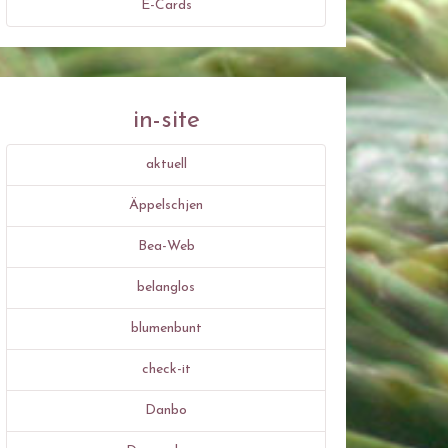
E-Cards
in-site
aktuell
Äppelschjen
Bea-Web
belanglos
blumenbunt
check-it
Danbo