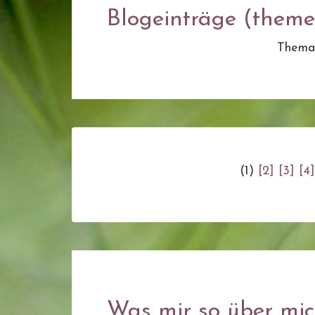
Blogeinträge (themen
Thema
(1)
[2]
[3]
[4]
Was mir so über mich 