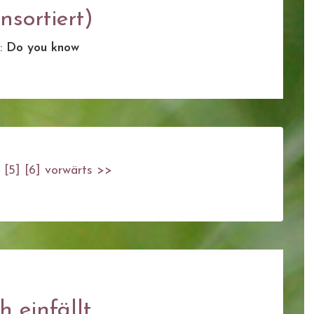
sortiert)
:
Do you know
[5]
[6]
vorwärts >>
einfällt ..