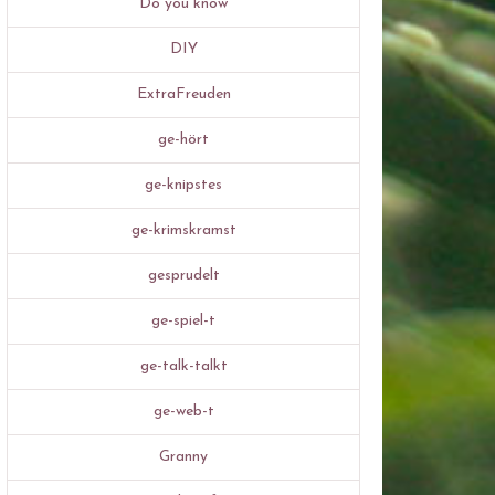
Do you know
DIY
ExtraFreuden
ge-hört
ge-knipstes
ge-krimskramst
gesprudelt
ge-spiel-t
ge-talk-talkt
ge-web-t
Granny