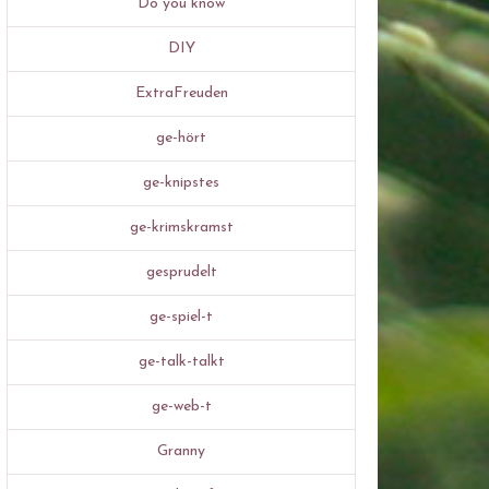
Do you know
DIY
ExtraFreuden
ge-hört
ge-knipstes
ge-krimskramst
gesprudelt
ge-spiel-t
ge-talk-talkt
ge-web-t
Granny