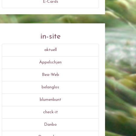
E-Cards
in-site
aktuell
Äppelschjen
Bea-Web
belanglos
blumenbunt
check-it
Danbo