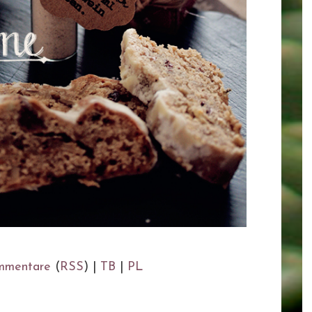
mmentare
(
RSS
) |
TB
|
PL