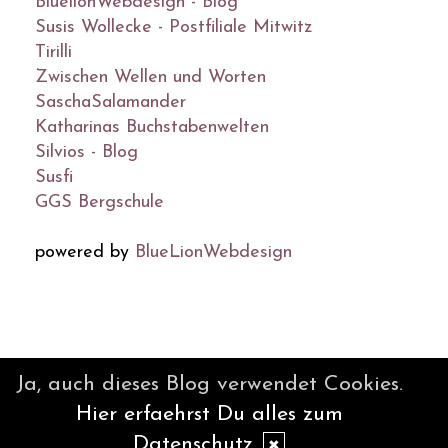
BluelionWebdesign - Blog
Susis Wollecke - Postfiliale Mitwitz
Tirilli
Zwischen Wellen und Worten
SaschaSalamander
Katharinas Buchstabenwelten
Silvios - Blog
Susfi
GGS Bergschule
powered by
BlueLionWebdesign
© DesignBlog V5 powered by
Ja, auch dieses Blog verwendet Cookies.
BlueLionWebdesign.de
Hier erfaehrst Du alles zum
Datenschutz
✖