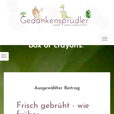
"Life is about using the whole
Togg
box of crayons."
Ausgewählter Beitrag
Frisch gebrüht - wie