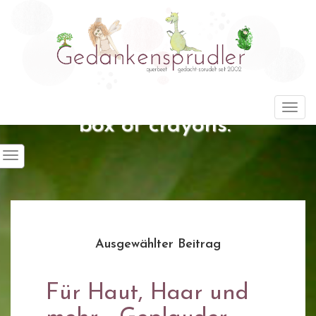
"Life is about using the whole
Togg
box of crayons."
Ausgewählter Beitrag
Für Haut, Haar und