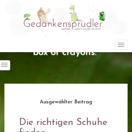
"Life is about using the whole
Togg
box of crayons."
Ausgewählter Beitrag
Die richtigen Schuhe