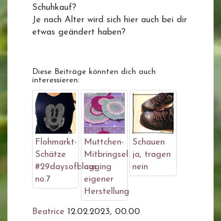
Schuhkauf?
Je nach Alter wird sich hier auch bei dir
etwas geändert haben?
Diese Beiträge könnten dich auch
interessieren:
Flohmarkt-
Muttchen-
Schauen
Schätze
Mitbringsel
ja, tragen
#29daysofblogging
aus
nein
no.7
eigener
Herstellung
Beatrice
12.02.2023, 00.00