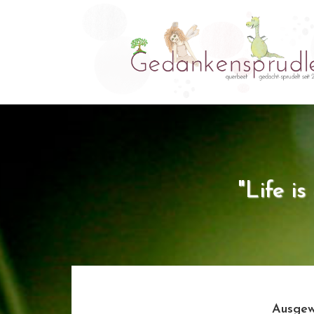
"Life i
Ausgew