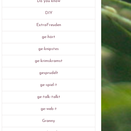
Do you know
DIY
ExtraFreuden
ge-hört
ge-knipstes
ge-krimskramst
gesprudelt
ge-spiel-t
ge-talk-talkt
ge-web-t
Granny