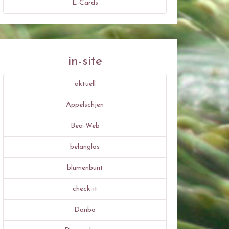
E-Cards
in-site
aktuell
Äppelschjen
Bea-Web
belanglos
blumenbunt
check-it
Danbo