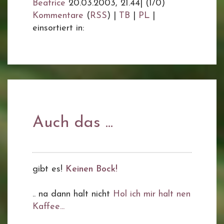
Beatrice
20.03.2003, 21.44
|
(1/0)
Kommentare
(
RSS
) |
TB
|
PL
|
einsortiert in:
Auch das ...
gibt es!
Keinen Bock!
.. na dann halt nicht
Hol ich mir halt nen
Kaffee...