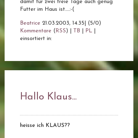
damit für zwei freie Tage auch genug
Futter im Haus ist.....:-(
Beatrice
21.03.2003, 14.35
|
(5/0)
Kommentare
(
RSS
) |
TB
|
PL
|
einsortiert in:
Hallo Klaus...
heisse ich KLAUS??