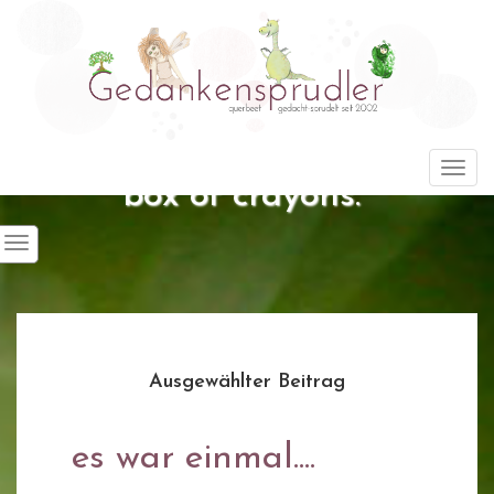
"Life is about using the whole
Togg
box of crayons."
Ausgewählter Beitrag
es war einmal....