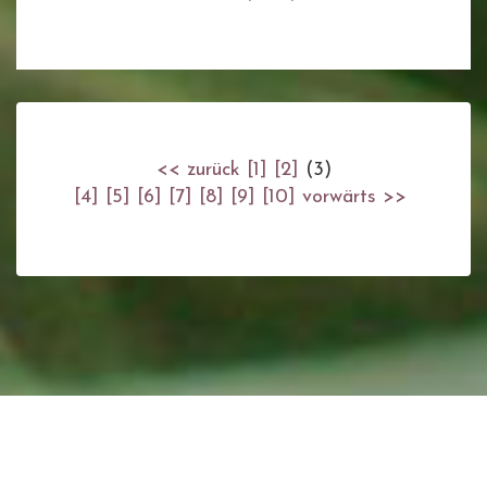
<< zurück
[1]
[2]
(3)
[4]
[5]
[6]
[7]
[8]
[9]
[10]
vorwärts >>