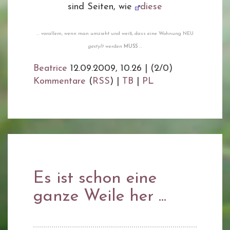
sind Seiten, wie
diese
... vorallem, wenn man umzieht und weiß, dass eine Wohnung NEU
gestylt
werden
MUSS
...
Beatrice
12.09.2009, 10.26
|
(2/0)
Kommentare
(
RSS
) |
TB
|
PL
Es ist schon eine
ganze Weile her ...