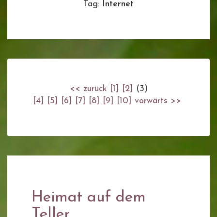
Tag:
Internet
<< zurück
[1]
[2]
(3)
[4]
[5]
[6]
[7]
[8]
[9]
[10]
vorwärts >>
Heimat auf dem
Teller