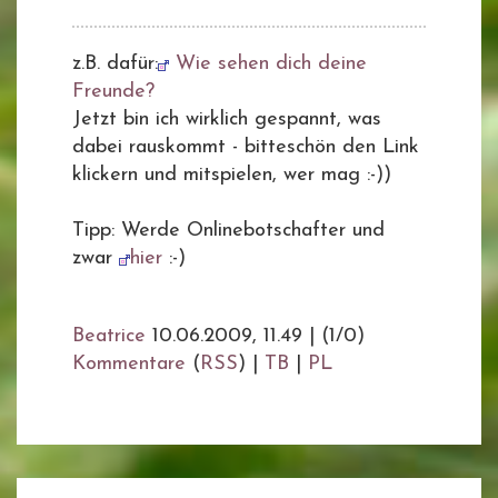
z.B. dafür:
Wie sehen dich deine
Freunde?
Jetzt bin ich wirklich gespannt, was
dabei rauskommt - bitteschön den Link
klickern und mitspielen, wer mag :-))
Tipp: Werde Onlinebotschafter und
zwar
hier
:-)
Beatrice
10.06.2009, 11.49
|
(1/0)
Kommentare
(
RSS
) |
TB
|
PL