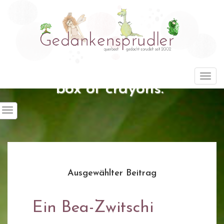
"Life is about using the whole
Togg
box of crayons."
Ausgewählter Beitrag
Ein Bea-Zwitschi