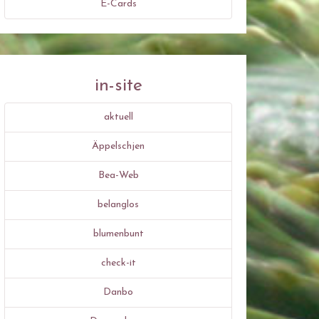
E-Cards
in-site
aktuell
Äppelschjen
Bea-Web
belanglos
blumenbunt
check-it
Danbo