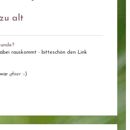
zu alt
eunde?
 dabei rauskommt - bitteschön den Link
zwar
hier
:-)