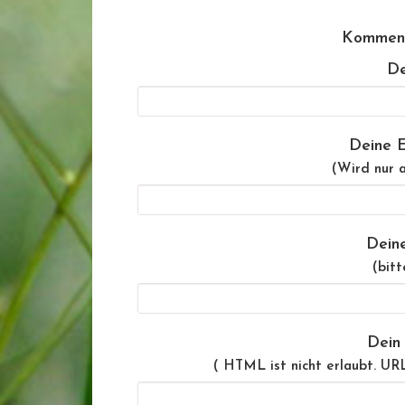
Komment
De
Deine E
(Wird nur a
Dein
(bitt
Dein
( HTML ist
nicht
erlaubt. UR