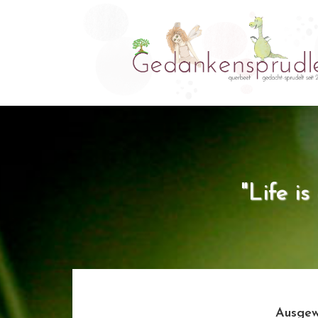
"Life i
Ausgew