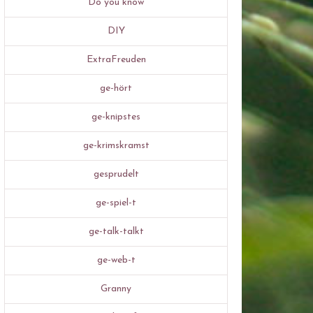
Do you know
DIY
ExtraFreuden
ge-hört
ge-knipstes
ge-krimskramst
gesprudelt
ge-spiel-t
ge-talk-talkt
ge-web-t
Granny