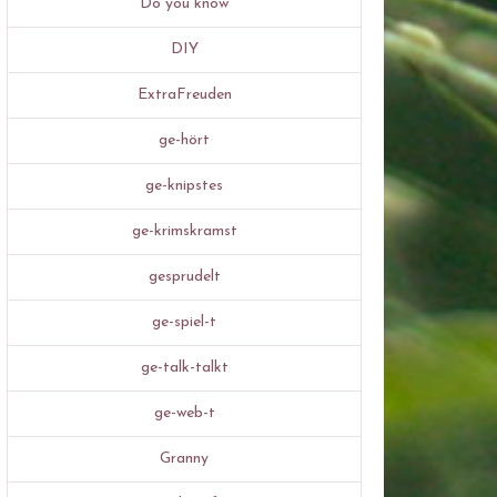
Do you know
DIY
ExtraFreuden
ge-hört
ge-knipstes
ge-krimskramst
gesprudelt
ge-spiel-t
ge-talk-talkt
ge-web-t
Granny