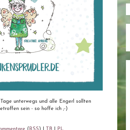
 Tage unterwegs und alle Engerl sollten
roffen sein - so hoffe ich ;-)
ommentare
(
RSS
) |
TB
|
PL