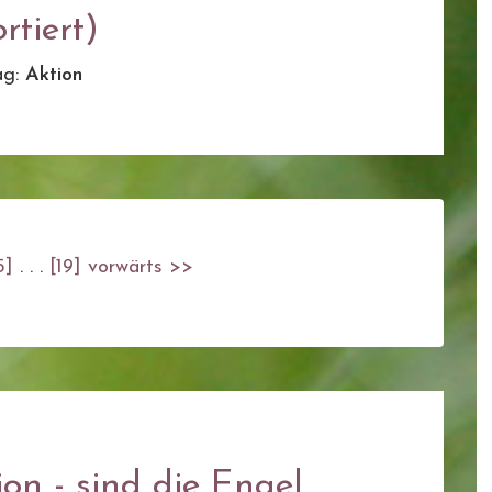
rtiert)
ag:
Aktion
5]
. . .
[19]
vorwärts >>
on - sind die Engel