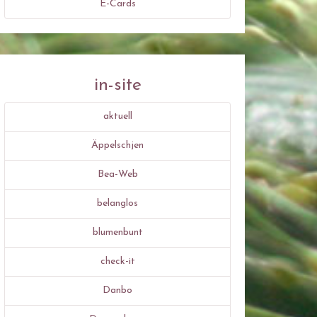
E-Cards
in-site
aktuell
Äppelschjen
Bea-Web
belanglos
blumenbunt
check-it
Danbo