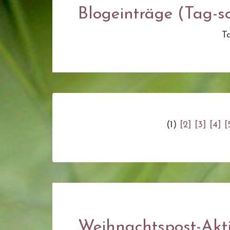
Blogeinträge (Tag-so
T
(1)
[2]
[3]
[4]
[
Weihnachtspost-Akti