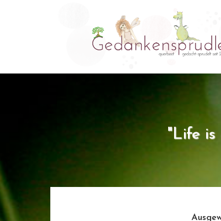
"Life i
Ausgew