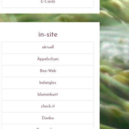
E-Cards
in-site
aktuell
Äppelschjen
Bea-Web
belanglos
blumenbunt
check-it
Danbo