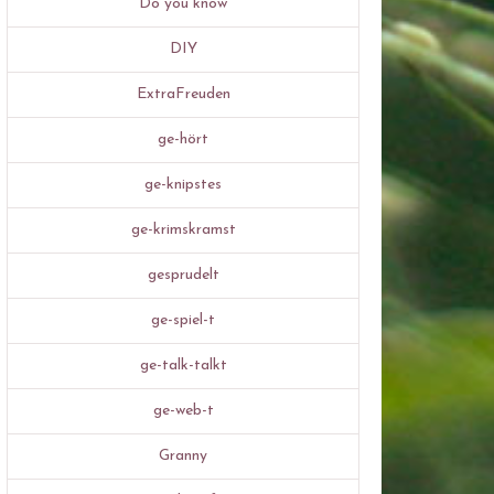
Do you know
DIY
ExtraFreuden
ge-hört
ge-knipstes
ge-krimskramst
gesprudelt
ge-spiel-t
ge-talk-talkt
ge-web-t
Granny