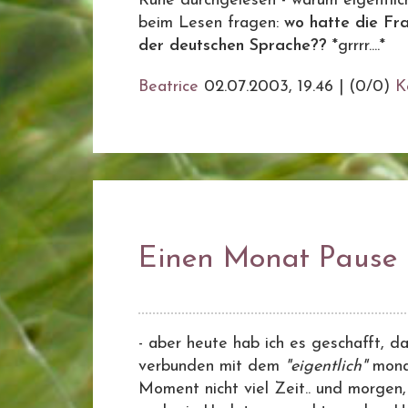
Ruhe durchgelesen - warum eigentli
beim Lesen fragen:
wo hatte die Fra
der deutschen Sprache??
*grrrr....*
Beatrice
02.07.2003, 19.46
|
(0/0)
K
Einen Monat Pause
- aber heute hab ich es geschafft, d
verbunden mit dem
"eigentlich"
mona
Moment nicht viel Zeit.. und morge