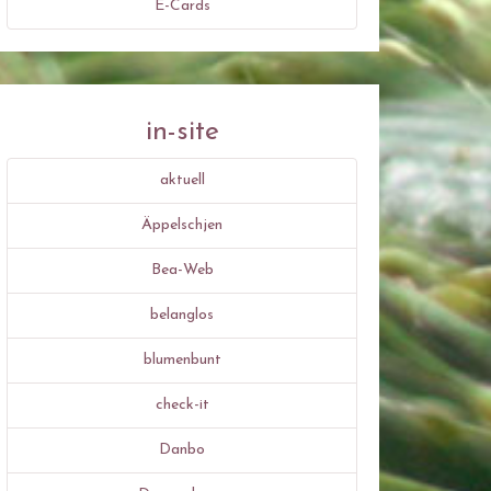
E-Cards
in-site
aktuell
Äppelschjen
Bea-Web
belanglos
blumenbunt
check-it
Danbo