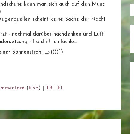
handschuhe kann man sich auch auf den Mund
)
Augenquellen scheint keine Sache der Nacht
ratzt - nochmal darüber nachdenken und Luft
rsetzung - I did it! Ich lächle...
ner Sonnenstrahl ....:-))))))
ommentare
(
RSS
) |
TB
|
PL