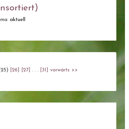
sortiert)
ema:
aktuell
(25)
[26]
[27]
. . .
[31]
vorwärts >>