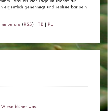
mm... drei bis vier Tage im Monat für
 eigentlich genehmigt und realisierbar sein
ommentare
(
RSS
) |
TB
|
PL
 Wiese blühet was...