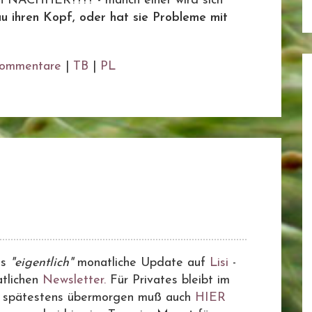
ch NACHHER???? - manch einer wird sich
u ihren Kopf, oder hat sie Probleme mit
ommentare
|
TB
|
PL
as
"eigentlich"
monatliche Update auf
Lisi
-
tlichen
Newsletter.
Für Privates bleibt im
n, spätestens übermorgen muß auch
HIER