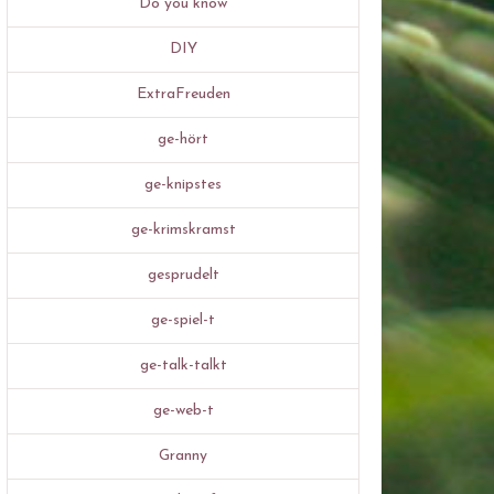
Do you know
DIY
ExtraFreuden
ge-hört
ge-knipstes
ge-krimskramst
gesprudelt
ge-spiel-t
ge-talk-talkt
ge-web-t
Granny