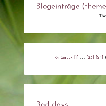
Blogeinträge (themen
Th
<< zurück
[1]
. . .
[23]
[24]
Bad days