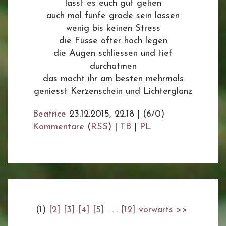
lasst es euch gut gehen
auch mal fünfe grade sein lassen
wenig bis keinen Stress
die Füsse öfter hoch legen
die Augen schliessen und tief
durchatmen
das macht ihr am besten mehrmals
geniesst Kerzenschein und Lichterglanz
Beatrice
23.12.2015, 22.18
|
(6/0)
Kommentare
(
RSS
) |
TB
|
PL
(1)
[2]
[3]
[4]
[5]
. . .
[12]
vorwärts >>