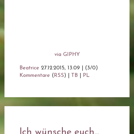
via GIPHY
Beatrice
27.12.2015, 13.09
|
(3/0)
Kommentare
(
RSS
) |
TB
|
PL
Ich wünsche euch...