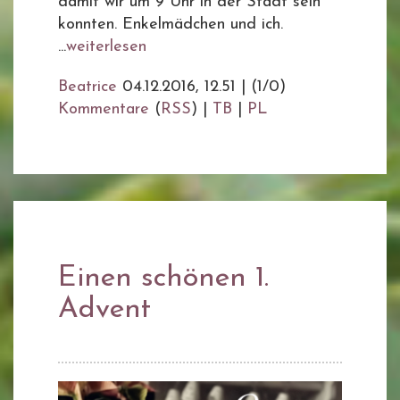
damit wir um 9 Uhr in der Stadt sein
konnten. Enkelmädchen und ich.
...
weiterlesen
Beatrice
04.12.2016, 12.51
|
(1/0)
Kommentare
(
RSS
) |
TB
|
PL
Einen schönen 1.
Advent