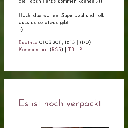
die lieben Putzis kommen können :-))
Hach, das war ein Superdeal und toll,
dass es so etwas gibt
:-)
Beatrice
01.03.2011, 18.15
|
(1/0)
Kommentare
(
RSS
) |
TB
|
PL
Es ist noch verpackt