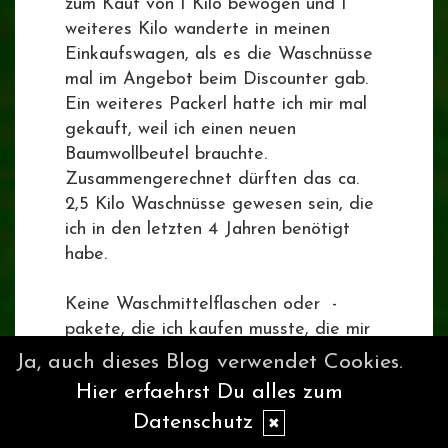
zum Kauf von 1 Kilo bewogen und 1
weiteres Kilo wanderte in meinen
Einkaufswagen, als es die Waschnüsse
mal im Angebot beim Discounter gab.
Ein weiteres Packerl hatte ich mir mal
gekauft, weil ich einen neuen
Baumwollbeutel brauchte.
Zusammengerechnet dürften das ca.
2,5 Kilo Waschnüsse gewesen sein, die
ich in den letzten 4 Jahren benötigt
habe.
Keine Waschmittelflaschen oder -
pakete, die ich kaufen musste, die mir
Platz gestohlen haben usw. und ich hab
Ja, auch dieses Blog verwendet Cookies.
ganz viel für die Umwelt getan (und
Hier erfaehrst Du alles zum
die Wäsche ist trotzdem sauber!)
Datenschutz
✖