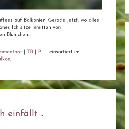
fees auf Balkonien. Gerade jetzt, wo alles
ner. Ich sitze inmitten von
n Blümchen...
mmentare
|
TB
|
PL
|
einsortiert in:
alkon
,
einfällt ..