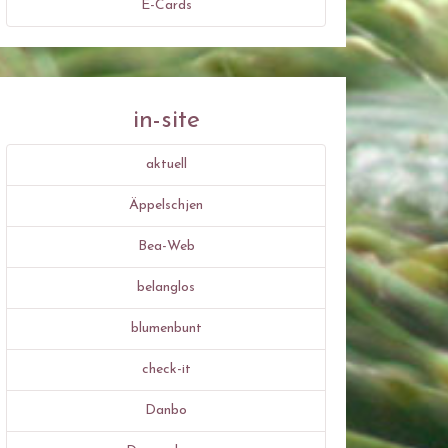
E-Cards
in-site
aktuell
Äppelschjen
Bea-Web
belanglos
blumenbunt
check-it
Danbo