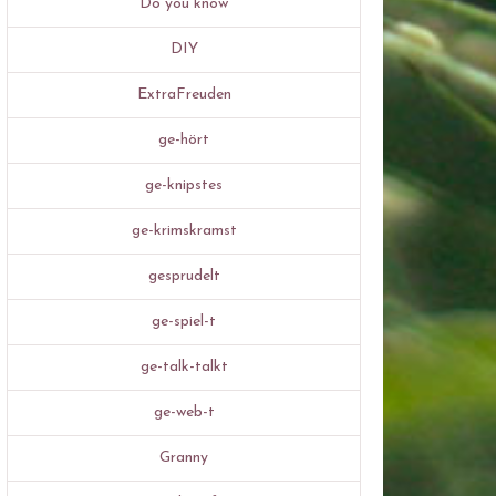
Do you know
DIY
ExtraFreuden
ge-hört
ge-knipstes
ge-krimskramst
gesprudelt
ge-spiel-t
ge-talk-talkt
ge-web-t
Granny