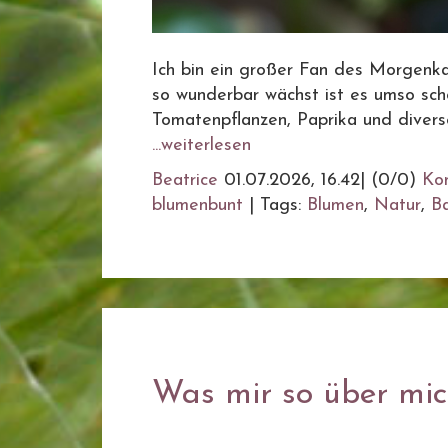
Ich bin ein großer Fan des Morgenkaf
so wunderbar wächst ist es umso schö
Tomatenpflanzen, Paprika und diverse
...weiterlesen
Beatrice
01.07.2026, 16.42
|
(0/0)
Ko
blumenbunt
|
Tags:
Blumen
,
Natur
,
B
Was mir so über mich 