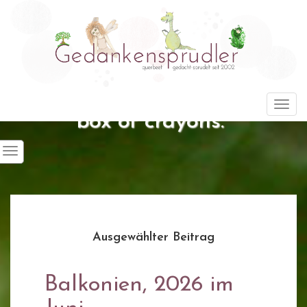
"Life is about using the whole
Togg
box of crayons."
Ausgewählter Beitrag
Balkonien, 2026 im