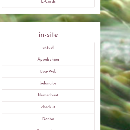
E-Cards
in-site
aktuell
Äppelschjen
Bea-Web
belanglos
blumenbunt
check-it
Danbo