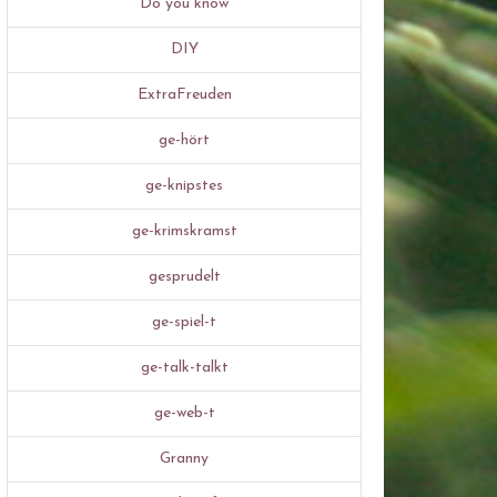
Do you know
DIY
ExtraFreuden
ge-hört
ge-knipstes
ge-krimskramst
gesprudelt
ge-spiel-t
ge-talk-talkt
ge-web-t
Granny