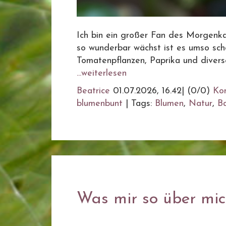
Ich bin ein großer Fan des Morgenkaf
so wunderbar wächst ist es umso schö
Tomatenpflanzen, Paprika und diverse
...weiterlesen
Beatrice
01.07.2026, 16.42
|
(0/0)
Ko
blumenbunt
|
Tags:
Blumen
,
Natur
,
B
Was mir so über mich 