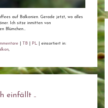
fees auf Balkonien. Gerade jetzt, wo alles
ner. Ich sitze inmitten von
n Blümchen...
mmentare
|
TB
|
PL
|
einsortiert in:
alkon
,
einfällt ..