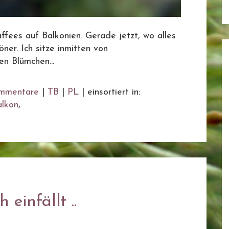
fees auf Balkonien. Gerade jetzt, wo alles
ner. Ich sitze inmitten von
n Blümchen...
mmentare
|
TB
|
PL
|
einsortiert in:
alkon
,
einfällt ..