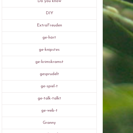
Do you know
DIY
ExtraFreuden
ge-hört
ge-knipstes
ge-krimskramst
gesprudelt
ge-spiel-t
ge-talk-talkt
ge-web-t
Granny