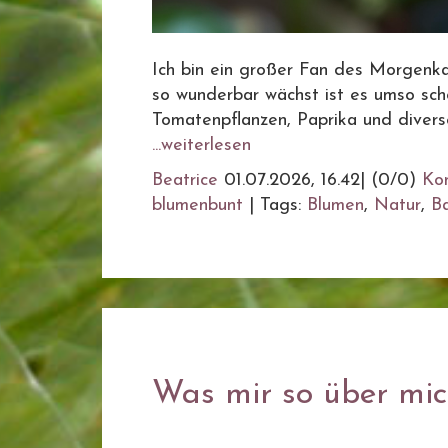
Ich bin ein großer Fan des Morgenkaf
so wunderbar wächst ist es umso schö
Tomatenpflanzen, Paprika und diverse
...weiterlesen
Beatrice
01.07.2026, 16.42
|
(0/0)
Ko
blumenbunt
|
Tags:
Blumen
,
Natur
,
B
Was mir so über mich 