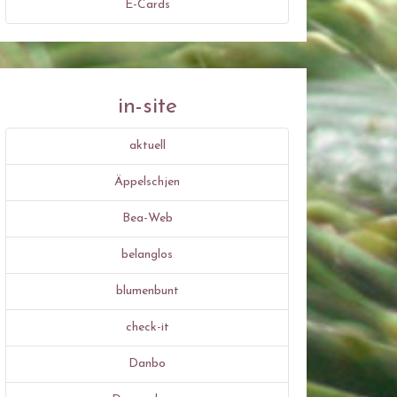
E-Cards
in-site
aktuell
Äppelschjen
Bea-Web
belanglos
blumenbunt
check-it
Danbo