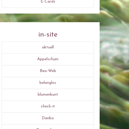
E-Cards
in-site
aktuell
Äppelschjen
Bea-Web
belanglos
blumenbunt
check-it
Danbo