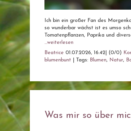
Ich bin ein großer Fan des Morgenkaf
so wunderbar wächst ist es umso schö
Tomatenpflanzen, Paprika und diverse
...weiterlesen
Beatrice
01.07.2026, 16.42
|
(0/0)
Ko
blumenbunt
|
Tags:
Blumen
,
Natur
,
B
Was mir so über mich 