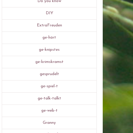
Do you know
DIY
ExtraFreuden
ge-hört
ge-knipstes
ge-krimskramst
gesprudelt
ge-spiel-t
ge-talk-talkt
ge-web-t
Granny