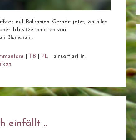
fees auf Balkonien. Gerade jetzt, wo alles
ner. Ich sitze inmitten von
n Blümchen...
mmentare
|
TB
|
PL
|
einsortiert in:
alkon
,
einfällt ..