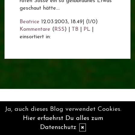
roten Sosse ein so gelbbraunes Etwas
geschaut hätte....
Beatrice
12.03.2003, 18.49
|
(1/0)
Kommentare
(
RSS
) |
TB
|
PL
|
einsortiert in:
Ja, auch dieses Blog verwendet Cookies.
Hier erfaehrst Du alles zum
Datenschutz
✖