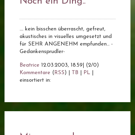
Noch ein Ding..
.... kein bisschen überrascht, gefreut,
akustisches in visuelles umgesetzt und
für SEHR ANGENEHM empfunden... -
Gedankensprudler-
Beatrice
12.03.2003, 18.59
|
(2/0)
Kommentare
(
RSS
) |
TB
|
PL
|
einsortiert in: