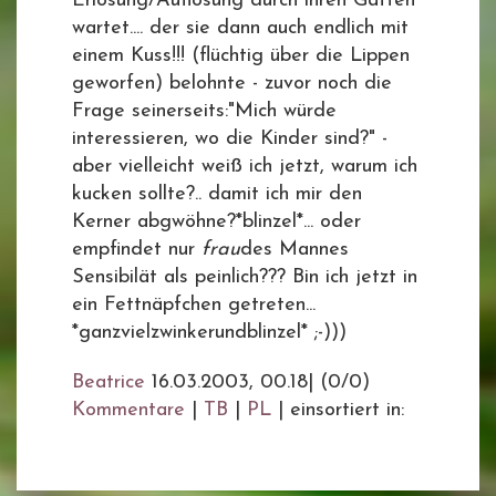
Erlösung/Auflösung durch ihren Gatten
wartet.... der sie dann auch endlich mit
einem Kuss!!! (flüchtig über die Lippen
geworfen) belohnte - zuvor noch die
Frage seinerseits:"Mich würde
interessieren, wo die Kinder sind?" -
aber vielleicht weiß ich jetzt, warum ich
kucken sollte?.. damit ich mir den
Kerner abgwöhne?*blinzel*... oder
empfindet nur
frau
des Mannes
Sensibilät als peinlich??? Bin ich jetzt in
ein Fettnäpfchen getreten...
*ganzvielzwinkerundblinzel* ;-)))
Beatrice
16.03.2003, 00.18
|
(0/0)
Kommentare
|
TB
|
PL
|
einsortiert in: