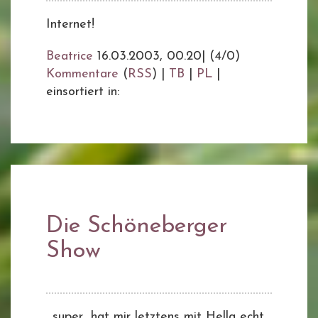
Internet!
Beatrice
16.03.2003, 00.20
|
(4/0)
Kommentare
(
RSS
) |
TB
|
PL
|
einsortiert in:
Die Schöneberger
Show
...super.. hat mir letztens mit Hella echt