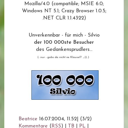
Mozilla/4.0 (compatible; MSIE 6.0;
Windows NT 5.1; Crazy Browser 1.0.5;
.NET CLR 1.1.4322)
Unverkennbar - für mich - Silvio
der 100 000ste Besucher
des Gedankensprudlers...
(- nur - gabs da nicht ne Klausel? ;-))..)
Beatrice
16.07.2004, 11.52
|
(3/2)
Kommentare
(
RSS
) |
TB
|
PL
|