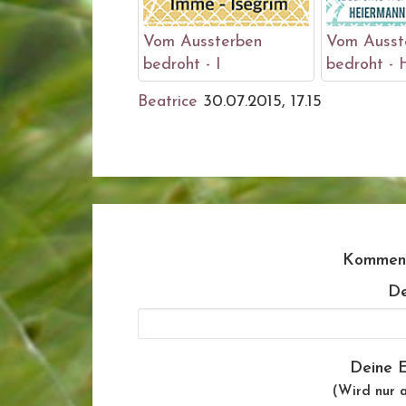
Vom Aussterben
Vom Ausst
bedroht - I
bedroht - 
Beatrice
30.07.2015, 17.15
Komment
De
Deine E
(Wird nur a