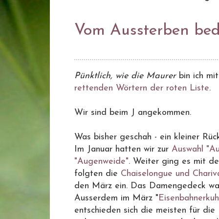
Vom Aussterben bedr
Pünktlich, wie die Maurer
bin ich mi
rettenden Wörtern der roten Liste
.
Wir sind beim J angekommen.
Was bisher geschah - ein kleiner Rück
Im Januar hatten wir zur
Auswahl "A
"Augenweide"
. Weiter ging es mit d
folgten die
Chaiselongue und Chariva
den März ein. Das Damengedeck war 
Ausserdem im März "
Eisenbahnerkuh
entschieden sich die meisten für die