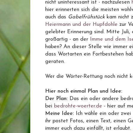
nicht uninteressant ist - nachzulesen
hier erinnerten sich die meisten woh
auch das
Gabelfrühstück
kam nicht z
Heiermann und der Hupfdohle
zur Ve
gelebter Erinnerung sind. Mitte Juli,
großartig - an der
Imme und dem Is
haben? An dieser Stelle wie immer e
dass Wortarten ein Fortbestehen hab
geraten.
Wer die Wörter-Rettung noch nicht ke
Hier noch einmal Plan und Idee:
Der Plan:
Das ein oder andere bedroh
bei
bedrohte-woerter.de
- hier auf m
Meine Idee:
Ich wähle ein oder zwei 
ihr postet Fotos, einen Text, einen
immer euch dazu einfällt, ist erlaubt.