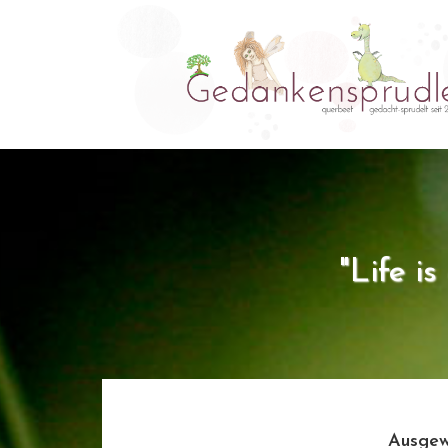
"Life i
Ausgew