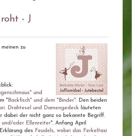
oht - J
t meinen zu
blick:
ugenschmaus" und
em "
Backfisch" und dem "Binder".
Den beiden
ri.
Drahtesel und Damengedeck
läuteten
dabei der nicht ganz so bekannte Begriff.
 und/oder Ellenreiter
". Anfang April
 Erklärung des
Feudels, wobei das Ferkeltaxi