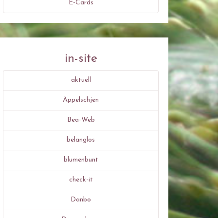
E-Cards
in-site
aktuell
Äppelschjen
Bea-Web
belanglos
blumenbunt
check-it
Danbo