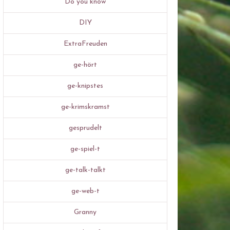
Do you know
DIY
ExtraFreuden
ge-hört
ge-knipstes
ge-krimskramst
gesprudelt
ge-spiel-t
ge-talk-talkt
ge-web-t
Granny