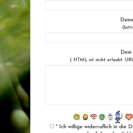
Dein
(bitt
Dein
( HTML ist
nicht
erlaubt. UR
* Ich willige widerruflich in d