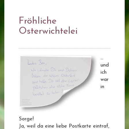
Fröhliche
Osterwichtelei
...
und
ich
war
in
Sorge!
Ja, weil da eine liebe Postkarte eintraf,