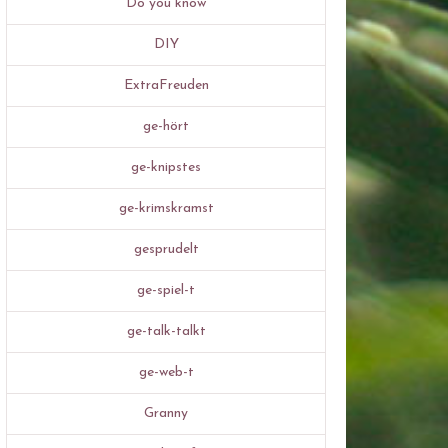
Do you know
DIY
ExtraFreuden
ge-hört
ge-knipstes
ge-krimskramst
gesprudelt
ge-spiel-t
ge-talk-talkt
ge-web-t
Granny