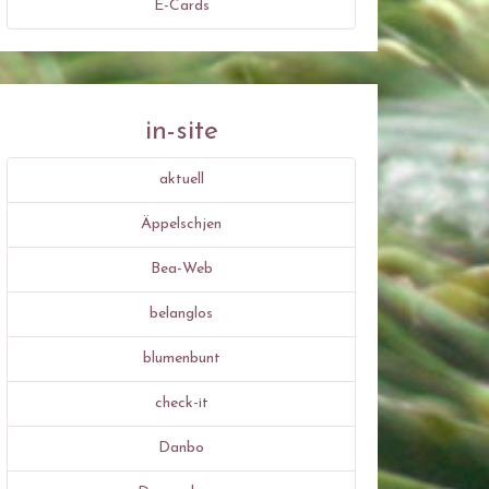
E-Cards
in-site
aktuell
Äppelschjen
Bea-Web
belanglos
blumenbunt
check-it
Danbo