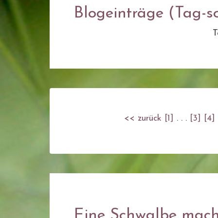
Blogeinträge (Tag-so
T
<< zurück
[1]
. . .
[3]
[4]
Eine Schwalbe mach