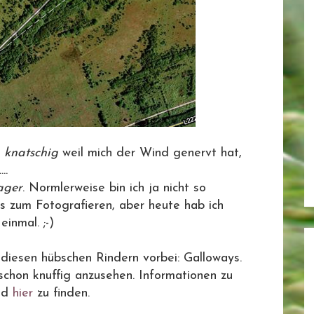
s
knatschig
weil mich der Wind genervt hat,
..
ager
. Normlerweise bin ich ja nicht so
s zum Fotografieren, aber heute hab ich
inmal. ;-)
iesen hübschen Rindern vorbei: Galloways.
schon knuffig anzusehen. Informationen zu
nd
hier
zu finden.