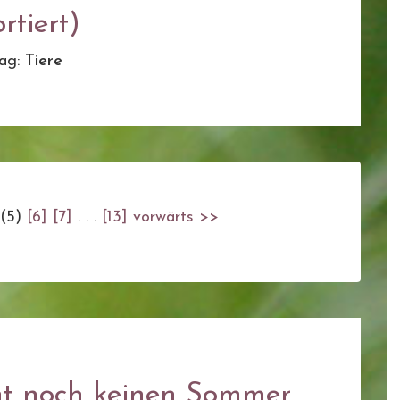
rtiert)
ag:
Tiere
(5)
[6]
[7]
. . .
[13]
vorwärts >>
t noch keinen Sommer