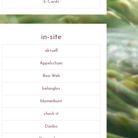
E-Cards
in-site
aktuell
Äppelschjen
Bea-Web
belanglos
blumenbunt
check-it
Danbo