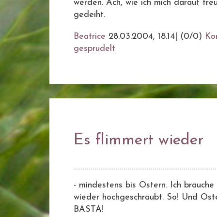
werden. Ach, wie ich mich darauf fre
gedeiht.
Beatrice
28.03.2004, 18.14
|
(0/0)
Ko
gesprudelt
Es flimmert wieder
- mindestens bis Ostern. Ich brauche
wieder hochgeschraubt. So! Und Oste
BASTA!