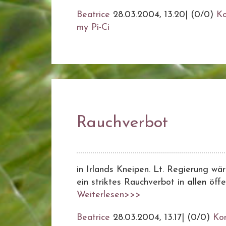
Beatrice
28.03.2004, 13.20
|
(0/0)
K
my Pi-Ci
Rauchverbot
in Irlands Kneipen. Lt. Regierung wä
ein striktes Rauchverbot in
allen
öffe
Weiterlesen>>>
Beatrice
28.03.2004, 13.17
|
(0/0)
Ko