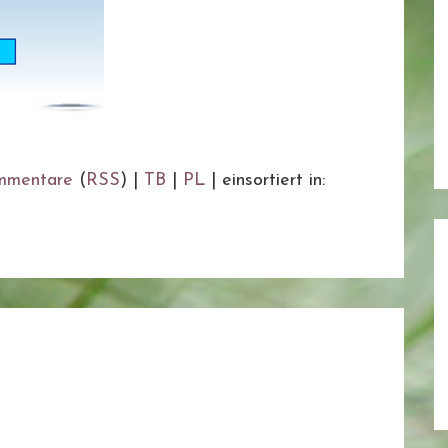
mmentare
(
RSS
) |
TB
|
PL
|
einsortiert in: