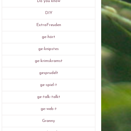
Do you know
DIY
ExtraFreuden
ge-hört
ge-knipstes
ge-krimskramst
gesprudelt
ge-spiel-t
ge-talk-talkt
ge-web-t
Granny