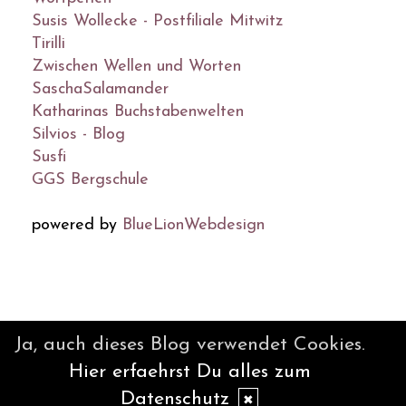
Susis Wollecke - Postfiliale Mitwitz
Tirilli
Zwischen Wellen und Worten
SaschaSalamander
Katharinas Buchstabenwelten
Silvios - Blog
Susfi
GGS Bergschule
powered by
BlueLionWebdesign
© DesignBlog V5 powered by
Ja, auch dieses Blog verwendet Cookies.
BlueLionWebdesign.de
Hier erfaehrst Du alles zum
Datenschutz
✖