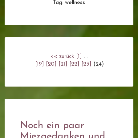
Tag:
wellness
<< zurück
[1]
. .
.
[19]
[20]
[21]
[22]
[23]
(24)
Noch ein paar
Miezgedanken und