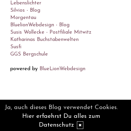
Lebenslichter
Silvios - Blog
Morgentau
BluelionWebdesign - Blog
Susis Wollecke - Postfiliale Mitwitz
Katharinas Buchstabenwelten
Susfi
GGS Bergschule
powered by
BlueLionWebdesign
© DesignBlog V5 powered by
Ja, auch dieses Blog verwendet Cookies.
BlueLionWebdesign.de
Hier erfaehrst Du alles zum
Datenschutz
✖