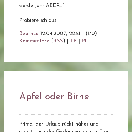
würde ja--- ABER..."
Probiere ich aus!
Beatrice
12.04.2007, 22.21
|
(1/0)
Kommentare
(
RSS
) |
TB
|
PL
Apfel oder Birne
Prima, der Urlaub rückt näher und
damit auch die Gedanken um die Figur.