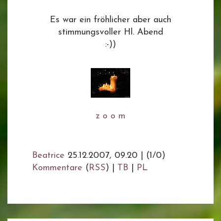
Es war ein fröhlicher aber auch
stimmungsvoller Hl. Abend
:-))
z o o m
Beatrice
25.12.2007, 09.20
|
(1/0)
Kommentare
(
RSS
) |
TB
|
PL