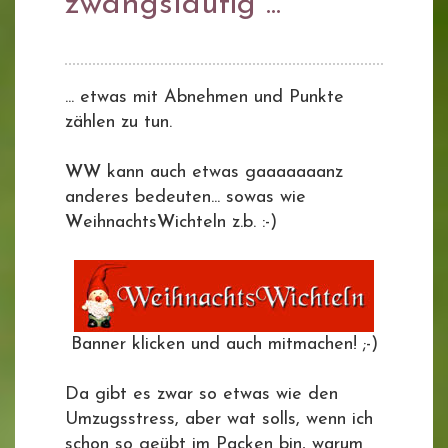
zwangsläufig ...
... etwas mit Abnehmen und Punkte
zählen zu tun.
WW
kann auch etwas gaaaaaaanz
anderes bedeuten... sowas wie
W
eihnachts
W
ichteln z.b. :-)
Banner klicken und auch mitmachen! ;-)
Da gibt es zwar so etwas wie den
Umzugsstress, aber wat solls, wenn ich
schon so geübt im Packen bin, warum