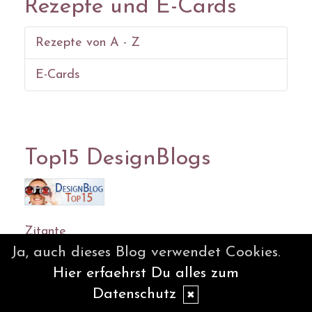
Rezepte und E-Cards
Rezepte von A - Z
E-Cards
Top15 DesignBlogs
Zitante
Mitternachtsspitzen
Ja, auch dieses Blog verwendet Cookies.
Lebenslichter
Hier erfaehrst Du alles zum
Silvios - Blog
Datenschutz
✖
Wortperlen