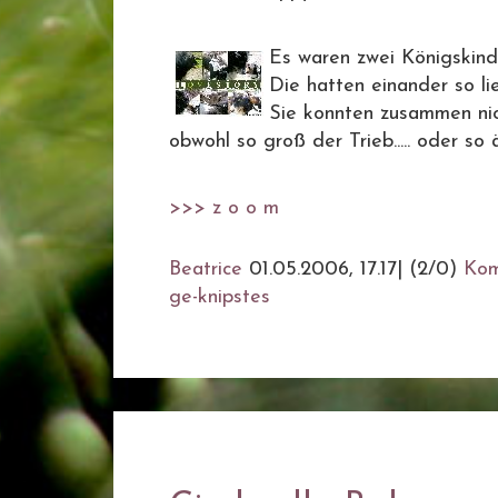
Es waren zwei Königskind
Die hatten einander so li
Sie konnten zusammen ni
obwohl so groß der Trieb..... oder so ä
>>> z o o m
Beatrice
01.05.2006, 17.17
|
(2/0)
Kom
ge-knipstes