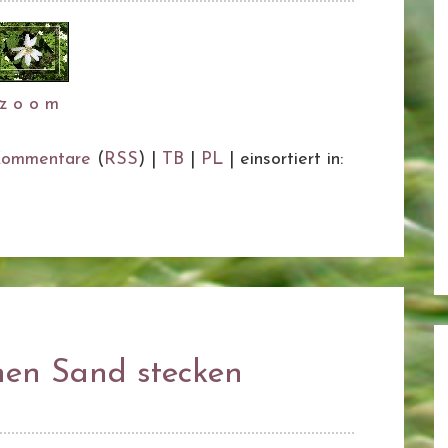
z o o m
ommentare
(
RSS
) |
TB
|
PL
|
einsortiert in:
nen Sand stecken