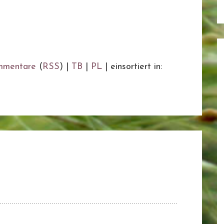
mmentare
(
RSS
) |
TB
|
PL
|
einsortiert in: