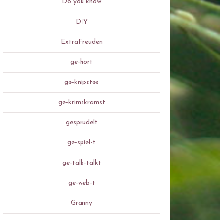
Do you know
DIY
ExtraFreuden
ge-hört
ge-knipstes
ge-krimskramst
gesprudelt
ge-spiel-t
ge-talk-talkt
ge-web-t
Granny