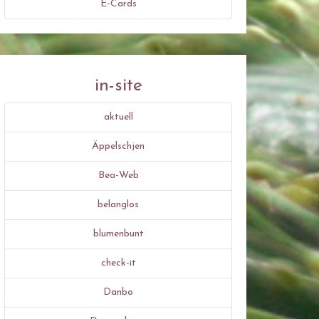
E-Cards
in-site
aktuell
Äppelschjen
Bea-Web
belanglos
blumenbunt
check-it
Danbo