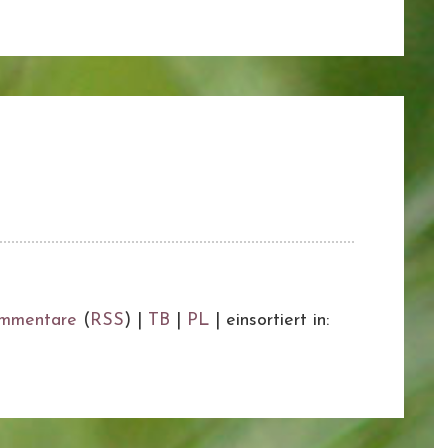
mmentare
(
RSS
) |
TB
|
PL
|
einsortiert in: