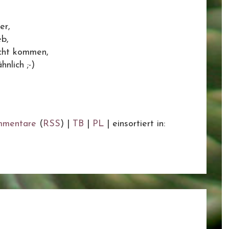
er,
eb,
cht kommen,
hnlich ;-)
mentare
(
RSS
) |
TB
|
PL
|
einsortiert in: