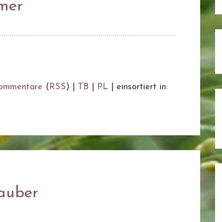
mer
ommentare
(
RSS
) |
TB
|
PL
|
einsortiert in:
auber