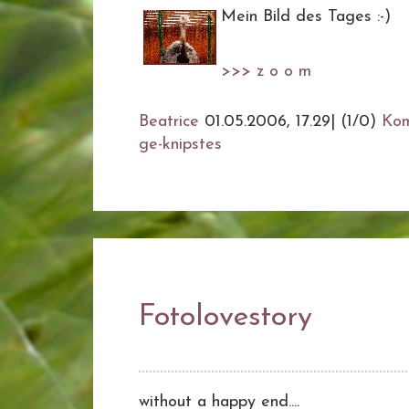
Mein Bild des Tages :-)
>>> z o o m
Beatrice
01.05.2006, 17.29
|
(1/0)
Ko
ge-knipstes
Fotolovestory
without a happy end....