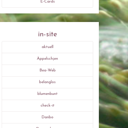
E-Cards
in-site
aktuell
Äppelschjen
Bea-Web
belanglos
blumenbunt
check-it
Danbo