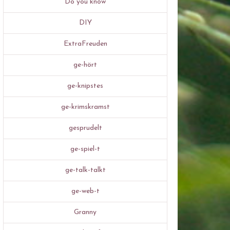
Do you know
DIY
ExtraFreuden
ge-hört
ge-knipstes
ge-krimskramst
gesprudelt
ge-spiel-t
ge-talk-talkt
ge-web-t
Granny