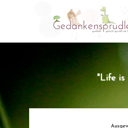
"Life i
Ausgew