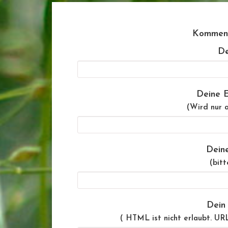
Komment
De
Deine E
(Wird nur a
Dein
(bitt
Dein
( HTML ist
nicht
erlaubt. UR