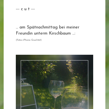
--- c u t ---
... am Spätnachmittag bei meiner
Freundin unterm Kirschbaum ...:
(Fotos:iPhone-Qualität)