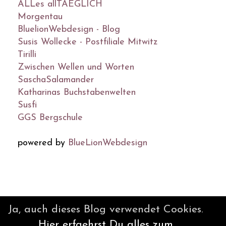
ALLes allTAEGLICH
Morgentau
BluelionWebdesign - Blog
Susis Wollecke - Postfiliale Mitwitz
Tirilli
Zwischen Wellen und Worten
SaschaSalamander
Katharinas Buchstabenwelten
Susfi
GGS Bergschule
powered by
BlueLionWebdesign
© DesignBlog V5 powered by
Ja, auch dieses Blog verwendet Cookies.
BlueLionWebdesign.de
Hier erfaehrst Du alles zum