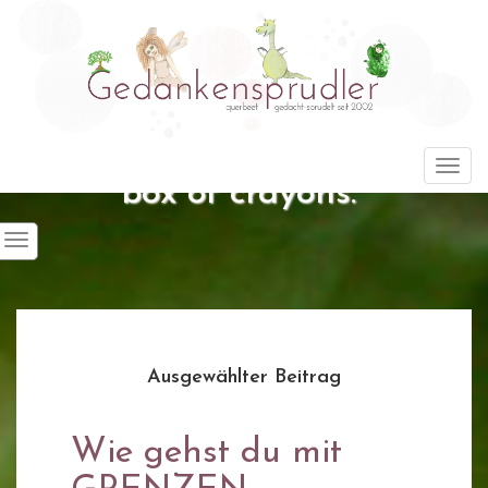
"Life is about using the whole
Togg
box of crayons."
Ausgewählter Beitrag
Wie gehst du mit