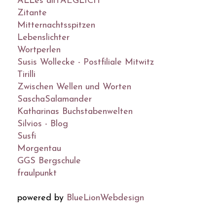
ALLes allTAEGLICH
Zitante
Mitternachtsspitzen
Lebenslichter
Wortperlen
Susis Wollecke - Postfiliale Mitwitz
Tirilli
Zwischen Wellen und Worten
SaschaSalamander
Katharinas Buchstabenwelten
Silvios - Blog
Susfi
Morgentau
GGS Bergschule
fraulpunkt
powered by
BlueLionWebdesign