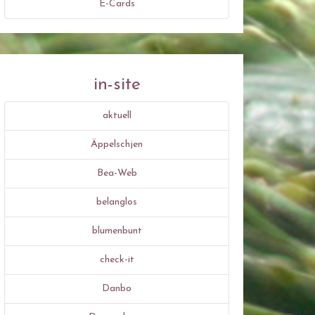
E-Cards
in-site
aktuell
Äppelschjen
Bea-Web
belanglos
blumenbunt
check-it
Danbo