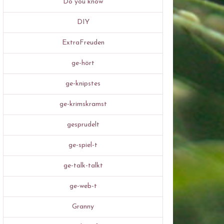
Do you know
DIY
ExtraFreuden
ge-hört
ge-knipstes
ge-krimskramst
gesprudelt
ge-spiel-t
ge-talk-talkt
ge-web-t
Granny