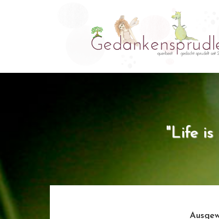
"Life i
Ausgew