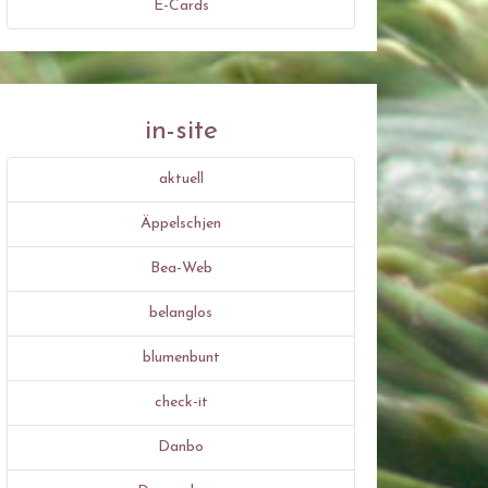
E-Cards
in-site
aktuell
Äppelschjen
Bea-Web
belanglos
blumenbunt
check-it
Danbo