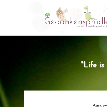
"Life i
Ausgew