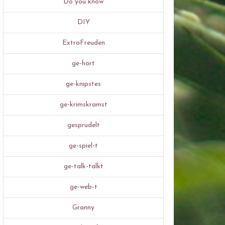
Do you know
DIY
ExtraFreuden
ge-hört
ge-knipstes
ge-krimskramst
gesprudelt
ge-spiel-t
ge-talk-talkt
ge-web-t
Granny