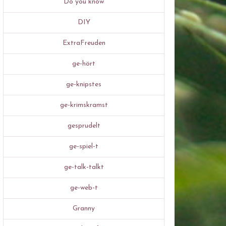
Do you know
DIY
ExtraFreuden
ge-hört
ge-knipstes
ge-krimskramst
gesprudelt
ge-spiel-t
ge-talk-talkt
ge-web-t
Granny