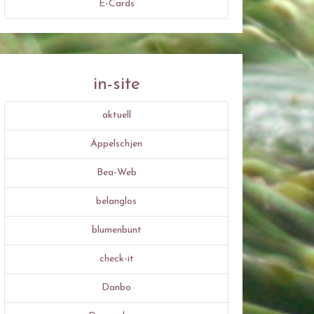
E-Cards
in-site
aktuell
Äppelschjen
Bea-Web
belanglos
blumenbunt
check-it
Danbo