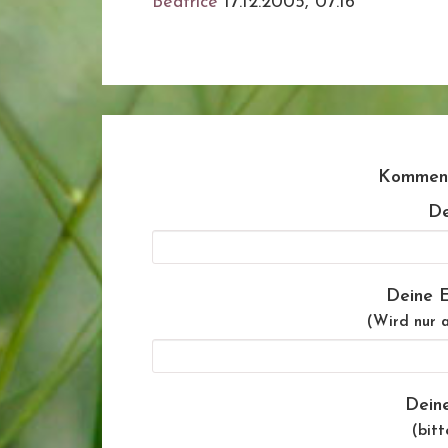
Beatrice
17.12.2005, 07.16
Komment
De
Deine E
(Wird nur a
Dein
(bitt