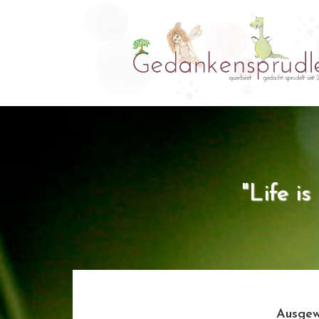
"Life i
Ausgew