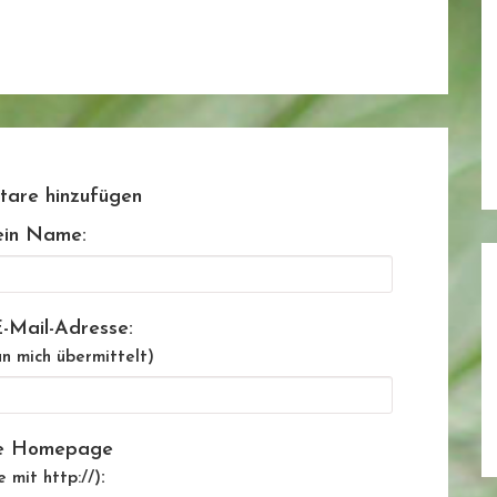
are hinzufügen
in Name:
-Mail-Adresse:
n mich übermittelt)
e Homepage
:
e mit http://)