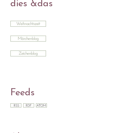
dies &das
Feeds