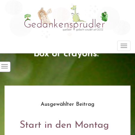
"Life is about using the whole
Togg
box of crayons."
Ausgewählter Beitrag
Start in den Montag