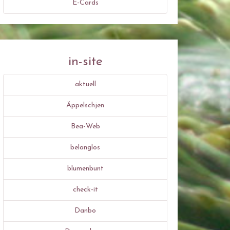
E-Cards
in-site
aktuell
Äppelschjen
Bea-Web
belanglos
blumenbunt
check-it
Danbo