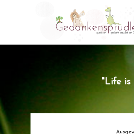
"Life i
Ausgew