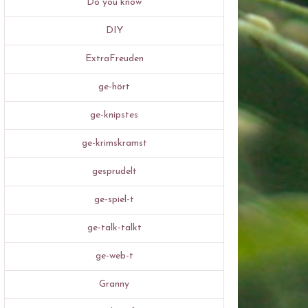
Do you know
DIY
ExtraFreuden
ge-hört
ge-knipstes
ge-krimskramst
gesprudelt
ge-spiel-t
ge-talk-talkt
ge-web-t
Granny