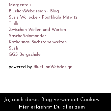
Morgentau
BluelionWebdesign - Blog
Susis Wollecke - Postfiliale Mitwitz
Tirilli
Zwischen Wellen und Worten
SaschaSalamander
Katharinas Buchstabenwelten
Susfi
GGS Bergschule
powered by
BlueLionWebdesign
© DesignBlog V5 powered by
Ja, auch dieses Blog verwendet Cookies.
BlueLionWebdesign.de
Hier erfaehrst Du alles zum