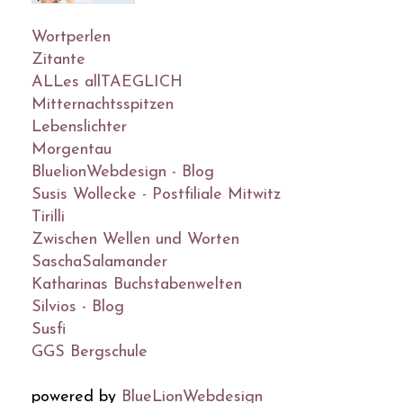
Wortperlen
Zitante
ALLes allTAEGLICH
Mitternachtsspitzen
Lebenslichter
Morgentau
BluelionWebdesign - Blog
Susis Wollecke - Postfiliale Mitwitz
Tirilli
Zwischen Wellen und Worten
SaschaSalamander
Katharinas Buchstabenwelten
Silvios - Blog
Susfi
GGS Bergschule
powered by
BlueLionWebdesign