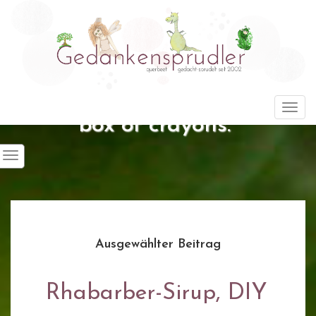
"Life is about using the whole
Togg
box of crayons."
Ausgewählter Beitrag
Rhabarber-Sirup, DIY