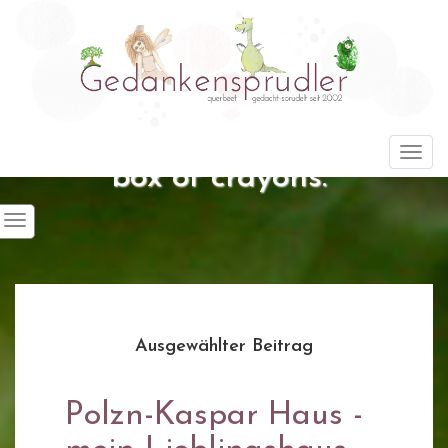
"Life is about using the whole
Togg
box of crayons."
Ausgewählter Beitrag
Polzn-Kaspar Haus -