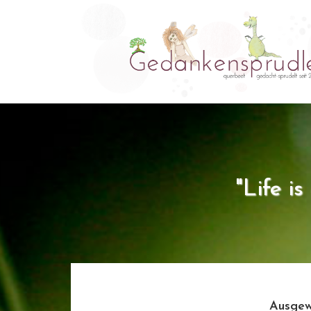
"Life i
Ausgew