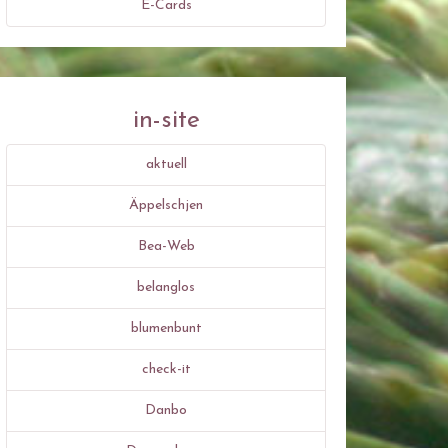
E-Cards
in-site
aktuell
Äppelschjen
Bea-Web
belanglos
blumenbunt
check-it
Danbo