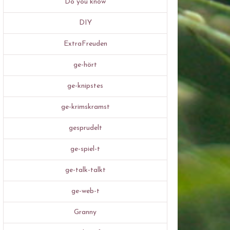
Do you know
DIY
ExtraFreuden
ge-hört
ge-knipstes
ge-krimskramst
gesprudelt
ge-spiel-t
ge-talk-talkt
ge-web-t
Granny