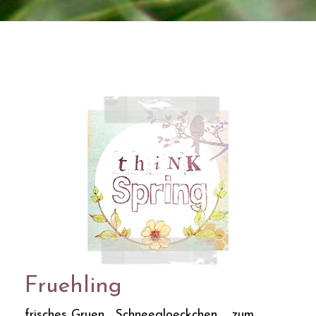
Fruehling
frisches Gruen... Schneegloeckchen ... zum