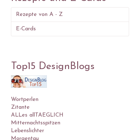
Rezepte von A - Z
E-Cards
Top15 DesignBlogs
Wortperlen
Zitante
ALLes allTAEGLICH
Mitternachtsspitzen
Lebenslichter
Morgentau