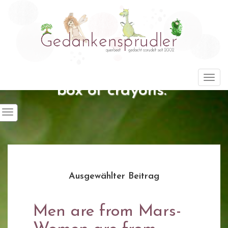
"Life is about using the whole
Togg
box of crayons."
Ausgewählter Beitrag
Men are from Mars-