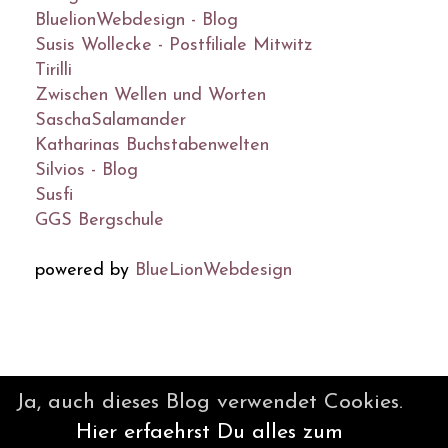
BluelionWebdesign - Blog
Susis Wollecke - Postfiliale Mitwitz
Tirilli
Zwischen Wellen und Worten
SaschaSalamander
Katharinas Buchstabenwelten
Silvios - Blog
Susfi
GGS Bergschule
powered by
BlueLionWebdesign
© DesignBlog V5 powered by
Ja, auch dieses Blog verwendet Cookies.
BlueLionWebdesign.de
Hier erfaehrst Du alles zum