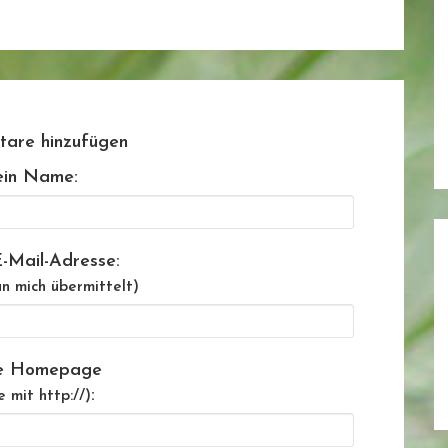
are hinzufügen
in Name:
-Mail-Adresse:
n mich übermittelt)
e Homepage
:
e mit http://)