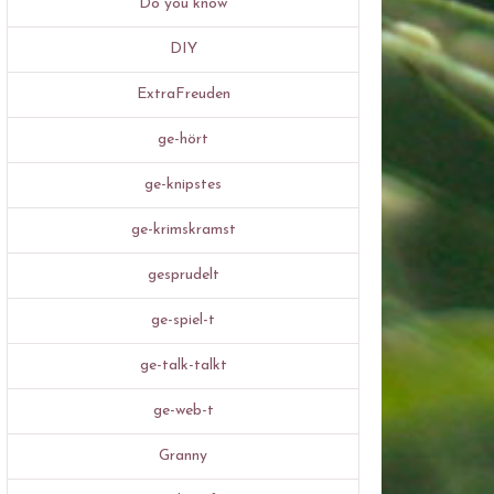
Do you know
DIY
ExtraFreuden
ge-hört
ge-knipstes
ge-krimskramst
gesprudelt
ge-spiel-t
ge-talk-talkt
ge-web-t
Granny