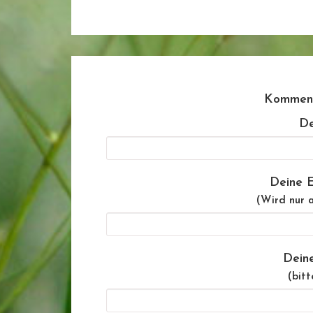
Komment
De
Deine E
(Wird nur a
Dein
(bitt