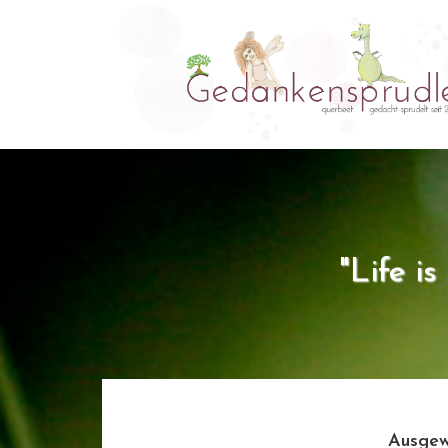
"Life i
Ausgew