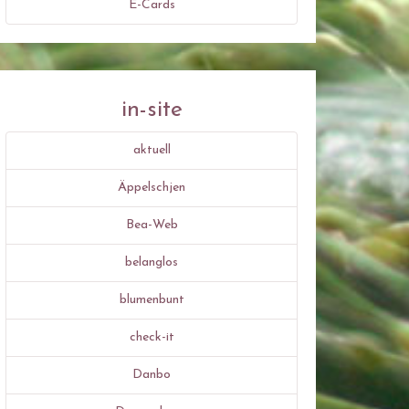
E-Cards
in-site
aktuell
Äppelschjen
Bea-Web
belanglos
blumenbunt
check-it
Danbo