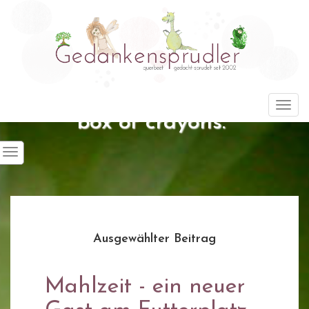
"Life is about using the whole
Togg
box of crayons."
Ausgewählter Beitrag
Mahlzeit - ein neuer